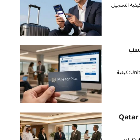
Etihad: تعرف على كيفية التسجيل
United Airli: كسب
دليل شامل حول برنامج United Airlines MileagePlus: كيفية
Qatar Air
اكتشف فوائد عضوية Qatar Airways Privilege Club نادي