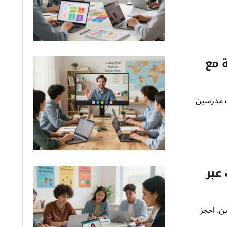
ة مع
ع italki. استكشف مدرسين
 عبر
ين. احجز