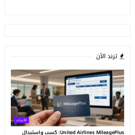
ترند الٱن
الأدوات
United Airlines MileagePlus: كسب واستبدال