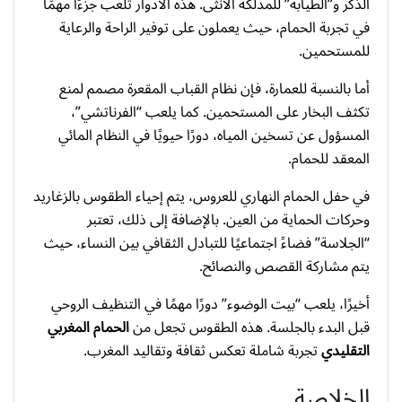
الذكر و”الطيابة” للمدلكة الأنثى. هذه الأدوار تلعب جزءًا مهمًا
في تجربة الحمام، حيث يعملون على توفير الراحة والرعاية
للمستحمين.
أما بالنسبة للعمارة، فإن نظام القباب المقعرة مصمم لمنع
تكثف البخار على المستحمين. كما يلعب “الفرناتشي”،
المسؤول عن تسخين المياه، دورًا حيويًا في النظام المائي
المعقد للحمام.
في حفل الحمام النهاري للعروس، يتم إحياء الطقوس بالزغاريد
وحركات الحماية من العين. بالإضافة إلى ذلك، تعتبر
“الجلاسة” فضاءً اجتماعيًا للتبادل الثقافي بين النساء، حيث
يتم مشاركة القصص والنصائح.
أخيرًا، يلعب “بيت الوضوء” دورًا مهمًا في التنظيف الروحي
قبل البدء بالجلسة. هذه الطقوس تجعل من
الحمام المغربي
التقليدي
تجربة شاملة تعكس ثقافة وتقاليد المغرب.
الخلاصة