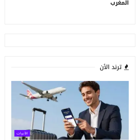
المغرب
ترند الٱن
الأدوات