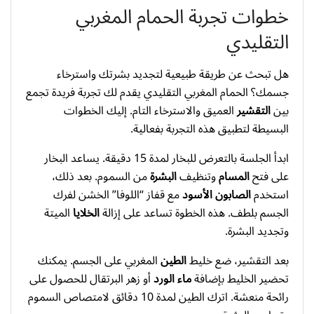
خطوات تجربة الحمام المغربي
التقليدي
هل تبحث عن طريقة طبيعية لتجديد بشرتك واسترخاء
جسمك؟ الحمام المغربي التقليدي يقدم لك تجربة فريدة تجمع
بين
التقشير
العميق والاسترخاء التام. إليك الخطوات
البسيطة لتطبيق هذه التجربة بفعالية.
ابدأ الجلسة بالتعرض للبخار لمدة 15 دقيقة. يساعد البخار
على فتح
المسام
وتنظيف
البشرة
من السموم. بعد ذلك،
استخدم
الصابون الأسود
مع قفاز “اللوفا” الخشن لفرك
الجسم بلطف. هذه الخطوة تساعد على إزالة
الخلايا
الميتة
وتجديد البشرة.
بعد التقشير، ضع خليط
الطين
المغربي على الجسم. يمكنك
تحضير الخليط بإضافة
ماء الورد
أو زهر البرتقال للحصول على
رائحة منعشة. اترك الطين لمدة 10 دقائق لامتصاص السموم