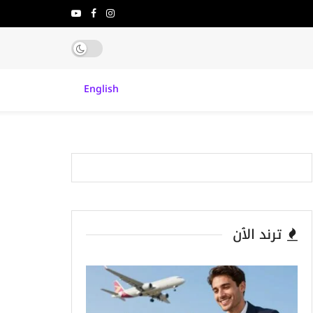
English
ترند الٱن