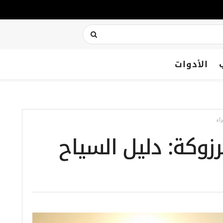
الأدوات
اء
زوكة: دليل السياح