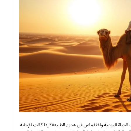
اة اليومية والانغماس في هدوء الطبيعة؟ إذا كانت الإجابة