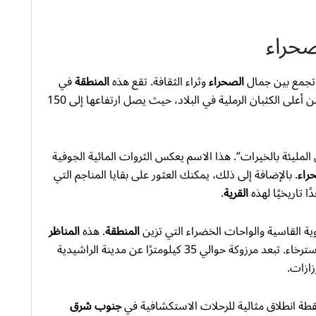
صحراء
تجمع بين جمال
الصحراء
وثراء الثقافة. تقع هذه
المنطقة
في
إقليم الراشدية، وتشتهر بكثبان عرق الشبي التي تعد من أعلى الكثبان الرملية في البلاد، حيث يصل ارتفاعها إلى 150
المليئة بالخيرات”. هذا الاسم يعكس الثروات المائية الجوفية
راء
. بالإضافة إلى ذلك، يمكنك العثور على بقايا المناجم التي
ا تاريخيًا لهذه
القرية
.
ية القاسية والواحات الخضراء التي تزين
المنطقة
. هذه
المناظر
الطبيعية الخلابة تجعلها وجهة مثالية للاستكشاف والاسترخاء. تبعد مرزوكة حوالي 35 كيلومترًا عن مدينة الراشيدية
ازات.
 نقطة انطلاق مثالية للرحلات الاستكشافية في
جنوب شرق