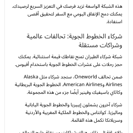
هذه الشبكة الواسعة تزيد فرصك في التعزيز السريع لرصيدك.
يمكنك دمج الإنفاق اليومي مع السفر لتحقيق أقصى
استفادة.
شركاء الخطوط الجوية: تحالفات عالمية
وشراكات مستقلة
شبكة شركاء الطيران تمنح نقاطك قيمة استثنائية. يمكنك
حجز رحلات على عشرات الخطوط الجوية باستخدام أفيوس.
ضمن تحالف Oneworld، ستجد شركاء مثل Alaska
Airlines وAmerican Airlines. الخطوط الجوية البريطانية
وكاثاي باسيفيك وفينير أيضًا جزء من هذه المجموعة.
شركاء آخرون يشملون إيبيريا والخطوط الجوية اليابانية
وماليزيا. كوانتاس والخطوط الملكية المغربية والأردنية
وسريلانكا تكمل هذه القائمة.
بالإضافة إلى ذلك، هناك شراكات مستقلة خارج التحالف