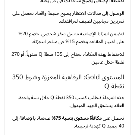
الأمتعة الإضافي يصبح متاحاً لك في كل رحلة.
الوصول إلى صالات الانتظار يصبح حقيقة واقعة. تحصل على
تمريرين مجانيين لضيف لمرافقتك.
تتضمن المزايا الإضافية منسق سفر شخصي. خصم 20%
على اختيار المقاعد وخصم 15% في متاجر التجزئة.
للاحتفاظ بهذه المكانة، تحتاج إلى 135 نقطة Q سنوياً. أو 270
نقطة خلال عامين.
المستوى Gold: الرفاهية المعززة وشرط 350
نقطة Q
هذه المرحلة تتطلب كسب 350 نقطة Q خلال سنة واحدة.
العائد يستحق الجهد المبذول.
تحصل على
مكافأة مستوى بنسبة 75%
ضخمة. بالإضافة إلى
40 رصيد Q كهدية ترحيبية.