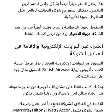
هذا يجعل السفر خياراً مربحاً بشكل خاص للمسافرين
الدائمين. يمكنك السفر مع شركاء التحالف العالمي مثل
الخطوط الجوية الأمريكية.
الخطوط الجوية البريطانية وإيبيريا وفينير أيضاً جزء من هذه
الشبكة.
مرونة الاختيار
تزيد من فرص كسبك للنقاط.
الشراء عبر البوابات الإلكترونية والإقامة في
الفنادق الشريكة
التسوق عبر البوابات الإلكترونية المختارة يوفر طريقة سهلة
لكسب أفيوس. بوابة British Airways للتسوق مثال جيد
على هذه الشراكة.
يمكنك كسب نقاط على مشترياتك اليومية من متاجر متنوعة.
هذا الخيار مثالي لمن لا يسافرون دولياً بشكل متكرر.
الإقامة في الفنادق الشريكة تفتح باباً آخر لتعزيز رصيدك.
شبكة الشركاء تشمل Accor وHyatt وHilton وMarriott.